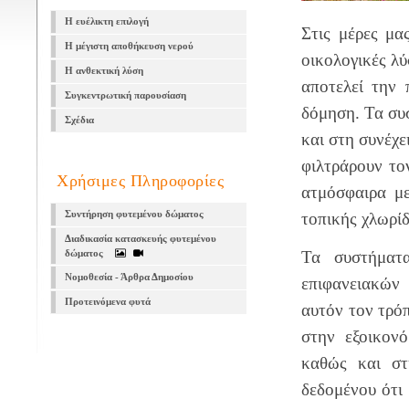
Η ευέλικτη επιλογή
Στις μέρες μα
Η μέγιστη αποθήκευση νερού
οικολογικές λύ
Η ανθεκτική λύση
αποτελεί την 
Συγκεντρωτική παρουσίαση
δόμηση. Τα συ
Σχέδια
και στη συνέχε
φιλτράρουν το
Χρήσιμες Πληροφορίες
ατμόσφαιρα με
Συντήρηση φυτεμένου δώματος
τοπικής χλωρίδ
Διαδικασία κατασκευής φυτεμένου
δώματος
Τα συστήματ
Νομοθεσία - Άρθρα Δημοσίου
επιφανειακών
Προτεινόμενα φυτά
αυτόν τον τρό
στην εξοικον
καθώς και στ
δεδομένου ότι