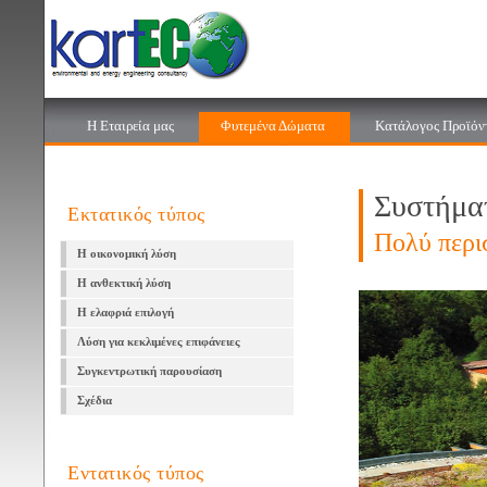
Η Εταιρεία μας
Φυτεμένα Δώματα
Κατάλογος Προϊόν
Συστήμα
Εκτατικός τύπος
Πολύ περι
H οικονομική λύση
Η ανθεκτική λύση
Η ελαφριά επιλογή
Λύση για κεκλιμένες επιφάνειες
Συγκεντρωτική παρουσίαση
Σχέδια
Εντατικός τύπος